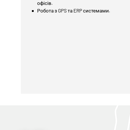
офісів.
Робота з GPS та ERP системами.