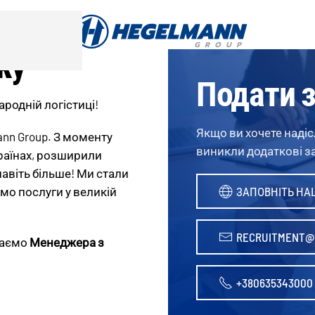
жу
Подати з
ародній логістиці!
Якщо ви хочете надіс
nn Group. З моменту
виникли додаткові за
країнах, розширили
навіть більше! Ми стали
мо послуги у великій
ЗАПОВНІТЬ НА
RECRUITMENT@
каємо
Менеджера з
+380635343000