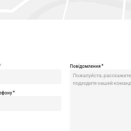
*
Повідомлення
*
лефону
*