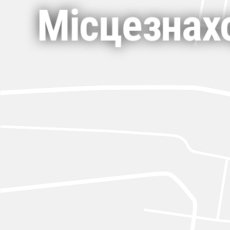
Місцезнахо