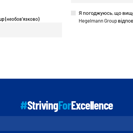
Я погоджуюсь, що вищ
up (необов’язково)
Hegelmann
Group
відпов
#
Striving
For
Excellence