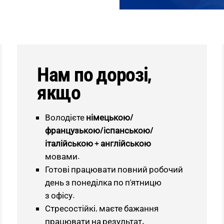
Нам по дорозі,
якщо
Володієте
німецькою/
французькою/іспанською/
італійською + англійською
мовами.
Готові працювати повний робочий
день з понеділка по п’ятницю
з офісу.
Стресостійкі, маєте бажання
працювати на результат.