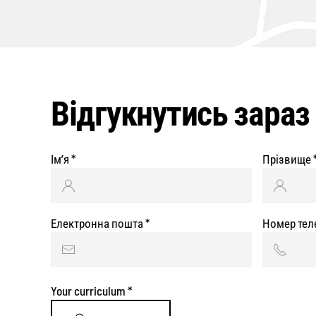
Відгукнутись зараз
Ім’я
*
Прізвище
Електронна пошта
*
Номер те
Your curriculum
*