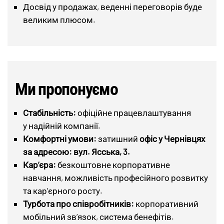
Досвід у продажах, веденні переговорів буде
великим плюсом.
Ми пропонуємо
Стабільність:
офіційне працевлаштування
у надійній компанії.
Комфортні умови:
затишний
офіс у Чернівцях
за адресою: вул. Ясська, 3.
Кар’єра:
безкоштовне корпоративне
навчання, можливість професійного розвитку
та кар’єрного росту.
Турбота про співробітників:
корпоративний
мобільний зв’язок, система бенефітів.