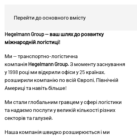
Менеджер ЗЕД
Перейти до основного вмісту
Hegelmann
Group — ваш
шлях
до
розвитку
міжнародній
логістиці!
Ми — транспортно-логістична
компанія
Hegelmann
Group.
З моменту заснування
у 1998 році ми відкрили офіси у 25 країнах,
розширили компанію по всій Європі, Північній
Америці та навіть більше!
Ми стали глобальним гравцем у сфері логістики
та надаємо послуги у великій кількості різних
секторів та галузей.
Наша компанія швидко розширюється і ми