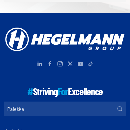
#
Striving
For
Excellence