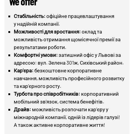
We offer
Стабільність:
офіційне працевлаштування
у надійній компанії.
Можливості для зростання:
оклад та
можливість отримання щомісячної премії за
результатами роботи.
Комфортні умови:
затишний офіс у Львові за
адресою: вул. Зелена 301ж, Сихівський район.
Кар’єра:
безкоштовне корпоративне
навчання, можливість професійного розвитку
та кар’єрного росту.
Турбота про співробітників:
корпоративний
мобільний зв’язок, система бенефітів.
Драйв:
можливість розпочати кар’єру у
міжнародній компанії, одній із лідерів галузі!
А також активне корпоративне життя!