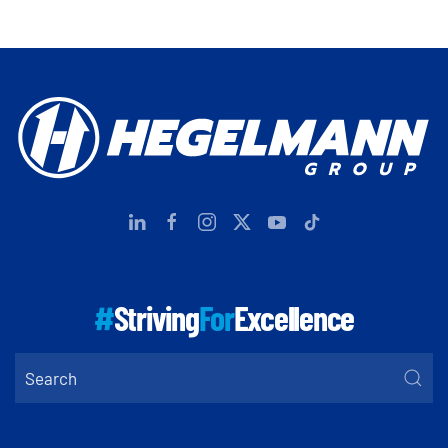
#
Striving
For
Excellence