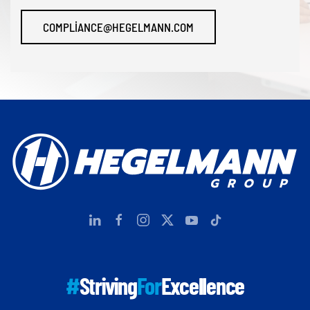
COMPLIANCE@HEGELMANN.COM
#
Striving
For
Excellence