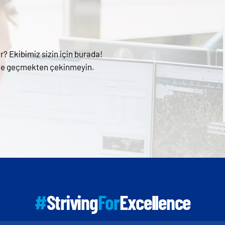
r? Ekibimiz sizin için burada!
şime geçmekten çekinmeyin.
#
Striving
For
Excellence