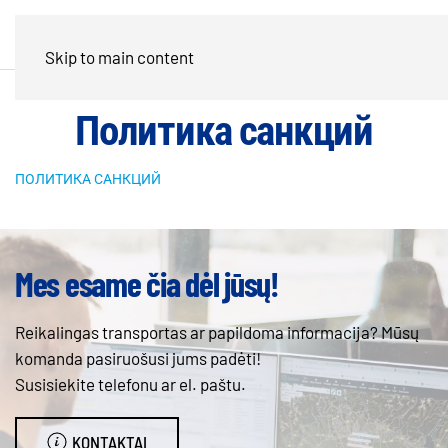
Skip to main content
Политика санкций
ПОЛИТИКА САНКЦИЙ
Mes esame čia dėl jūsų!
Reikalingas transportas ar papildoma informacija? Mūsų
komanda pasiruošusi jums padėti!
Susisiekite telefonu ar el. paštu.
KONTAKTAI