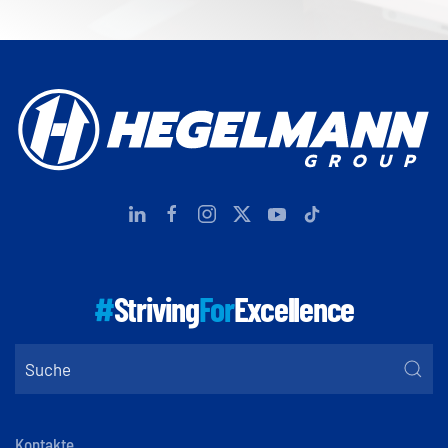
#
Striving
For
Excellence
Kontakte