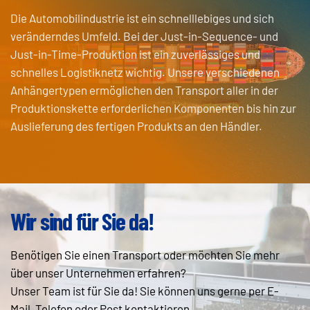
Die Automobilindustrie ist ein schnelllebiges und sich
veränderndes Umfeld. Bei der Just-in-Sequence- und
Just-in-Time-Produktion ist ein zuverlässiges und
schnelles Logistiknetz wichtig. Unsere verschiedenen
Anhängertypen ermöglichen den Transport aller in der
Produktionskette erforderlichen Komponenten bis hin zur
Auslieferung des fertigen Produkts an den Händler.
Wir sind für Sie da!
Benötigen Sie einen Transport oder möchten Sie mehr
über unser Unternehmen erfahren?
Unser Team ist für Sie da! Sie können uns gerne per E-
Mail, Telefon oder Post kontaktieren.