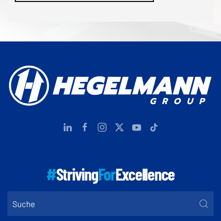
#
Striving
For
Excellence