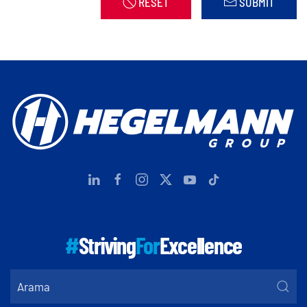
RESET
SUBMIT
#
Striving
For
Excellence