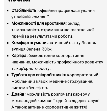
Стабільність:
офіційне працевлаштування
у надійній компанії.
Можливості для зростання:
оклад
та можливість отримання щоквартальної
премії за результатами роботи.
Комфортні умови:
затишний офіс у Львові,
вулиця Зелена, 301ж.
Кар’єра:
безкоштовне корпоративне
навчання, можливість професійного розвитку
та кар’єрного росту.
Турбота про співробітників:
корпоративний
мобільний зв’язок, медичне страхування,
система бенефітів.
Драйв:
можливість розпочати кар’єру у
міжнародній компанії, одній із лідерів галузі!
А також активне корпоративне життя!