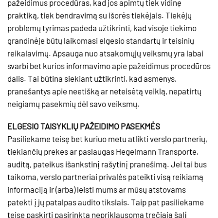
pažeidimus procedūras, kad jos apimtų tiek vidinę
praktiką, tiek bendravimą su išorės tiekėjais. Tiekėjų
problemų tyrimas padeda užtikrinti, kad visoje tiekimo
grandinėje būtų laikomasi elgesio standartų ir teisinių
reikalavimų. Apsauga nuo atsakomųjų veiksmų yra labai
svarbi bet kurios informavimo apie pažeidimus procedūros
dalis. Tai būtina siekiant užtikrinti, kad asmenys,
pranešantys apie neetišką ar neteisėtą veiklą, nepatirtų
neigiamų pasekmių dėl savo veiksmų.
ELGESIO TAISYKLIŲ PAŽEIDIMO PASEKMĖS
Pasiliekame teisę bet kuriuo metu atlikti verslo partnerių,
tiekiančių prekes ar paslaugas Hegelmann Transporte,
auditą, pateikus išankstinį rašytinį pranešimą. Jei tai bus
taikoma, verslo partneriai privalės pateikti visą reikiamą
informaciją ir (arba) leisti mums ar mūsų atstovams
patekti į jų patalpas audito tikslais. Taip pat pasiliekame
teisę paskirti pasirinktą nepriklausomą trečiąją šalį