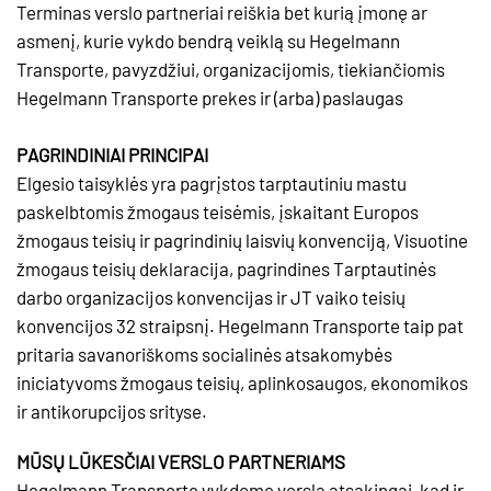
Terminas verslo partneriai reiškia bet kurią įmonę ar
asmenį, kurie vykdo bendrą veiklą su Hegelmann
Transporte, pavyzdžiui, organizacijomis, tiekiančiomis
Hegelmann Transporte prekes ir (arba) paslaugas
PAGRINDINIAI PRINCIPAI
Elgesio taisyklės yra pagrįstos tarptautiniu mastu
paskelbtomis žmogaus teisėmis, įskaitant Europos
žmogaus teisių ir pagrindinių laisvių konvenciją, Visuotine
žmogaus teisių deklaracija, pagrindines Tarptautinės
darbo organizacijos konvencijas ir JT vaiko teisių
konvencijos 32 straipsnį. Hegelmann Transporte taip pat
pritaria savanoriškoms socialinės atsakomybės
iniciatyvoms žmogaus teisių, aplinkosaugos, ekonomikos
ir antikorupcijos srityse.
MŪSŲ LŪKESČIAI VERSLO PARTNERIAMS
Hegelmann Transporte vykdome verslą atsakingai, kad ir