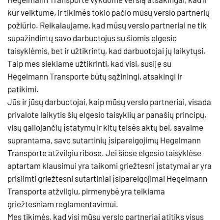
kur veiktume, ir tikimės tokio pačio mūsų verslo partnerių
požiūrio. Reikalaujame, kad mūsų verslo partneriai ne tik
supažindintų savo darbuotojus su šiomis elgesio
taisyklėmis, bet ir užtikrintų, kad darbuotojai jų laikytųsi.
Taip mes siekiame užtikrinti, kad visi, susiję su
Hegelmann Transporte būtų sąžiningi, atsakingi ir
patikimi.
Jūs ir jūsų darbuotojai, kaip mūsų verslo partneriai, visada
privalote laikytis šių elgesio taisyklių ar panašių principų,
visų galiojančių įstatymų ir kitų teisės aktų bei, savaime
suprantama, savo sutartinių įsipareigojimų Hegelmann
Transporte atžvilgiu ribose. Jei šiose elgesio taisyklėse
aptartam klausimui yra taikomi griežtesni įstatymai ar yra
prisiimti griežtesni sutartiniai įsipareigojimai Hegelmann
Transporte atžvilgiu, pirmenybė yra teikiama
griežtesniam reglamentavimui.
Mes tikimės, kad visi mūsų verslo partneriai atitiks visus