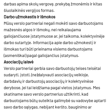
darbas apima skolų vergovę, prekybą žmonėmis ir kitas
šiuolaikinės vergijos formas.
Darbo užmokestis ir išmokos
Mūsų verslo partneriai negali mokėti savo darbuotojams
mažesnės algos ir išmokų, nei reikalaujama
galiojančiuose įstatymuose ar, jei taikoma, kolektyvinėje
darbo sutartyje. Informacija apie darbo užmokestį ir
išmokas turi būti prieinama visiems darbuotojams
(asmeniškai) pagal galiojančius įstatymus.
Asociacijų laisvė
Verslo partneriai gerbia savo darbuotojų teises teisėtai
sudaryti, įstoti, (ne)dalyvauti asociacijų veikloje,
darbdavių ir darbuotojų asociacijų ir kolektyvinėse
derybose, jei tai leidžiama pagal vietos įstatymus. Mes
skatiname savo verslo partnerius užtikrinti, kad
darbuotojams būtų suteikta galimybė su vadovybe aptarti
savo darbo sąlygas, nebijant keršto, bauginimo ar