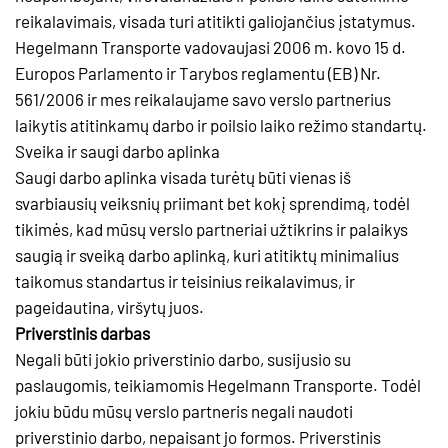
reikalavimais, visada turi atitikti galiojančius įstatymus.
Hegelmann Transporte vadovaujasi 2006 m. kovo 15 d.
Europos Parlamento ir Tarybos reglamentu (EB) Nr.
561/2006 ir mes reikalaujame savo verslo partnerius
laikytis atitinkamų darbo ir poilsio laiko režimo standartų.
Sveika ir saugi darbo aplinka
Saugi darbo aplinka visada turėtų būti vienas iš
svarbiausių veiksnių priimant bet kokį sprendimą, todėl
tikimės, kad mūsų verslo partneriai užtikrins ir palaikys
saugią ir sveiką darbo aplinką, kuri atitiktų minimalius
taikomus standartus ir teisinius reikalavimus, ir
pageidautina, viršytų juos.
Priverstinis darbas
Negali būti jokio priverstinio darbo, susijusio su
paslaugomis, teikiamomis Hegelmann Transporte. Todėl
jokiu būdu mūsų verslo partneris negali naudoti
priverstinio darbo, nepaisant jo formos. Priverstinis