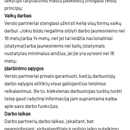
laikytųsi tarptautiniu mastu paskelbtų žmogaus teisių
principų:
Vaikų darbas
Verslo partneriai stengiasi užkirsti kelią visų formų vaikų
darbui. Jokiu būdu negalima siūlyti darbo jaunesniems nei
16 metų (arba 14 metų, net jei tai leidžia nacionaliniai
įstatymai) arba jaunesniems nei šalių įstatymais
nustatytas minimalus amžius, jei jie yra vyresni nei 16
metų;
Įdarbinimo sąlygos
Verslo partneriai privalo garantuoti, kad jų darbuotojų
darbo sąlygos atitiktų visus galiojančius teisinius
reikalavimus. Be to, kiekvienas darbuotojas turėtų turėti
teisę gauti rašytinę informaciją jam suprantama kalba
apie savo darbo funkcijas.
Darbo laikas
Darbo partnerių darbo laikas, įskaitant, bet
neapsiribojant, viršvalandžiais ir poilsio laiko suteikimo