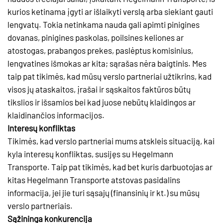
kurios ketinama įgyti ar išlaikyti verslą arba siekiant gauti
lengvatų. Tokia netinkama nauda gali apimti pinigines
dovanas, pinigines paskolas, poilsines keliones ar
atostogas, prabangos prekes, paslėptus komisinius,
lengvatines išmokas ar kita; sąrašas nėra baigtinis. Mes
taip pat tikimės, kad mūsų verslo partneriai užtikrins, kad
visos jų ataskaitos, įrašai ir sąskaitos faktūros būtų
tikslios ir išsamios bei kad juose nebūtų klaidingos ar
klaidinančios informacijos.
Interesų konfliktas
Tikimės, kad verslo partneriai mums atskleis situaciją, kai
kyla interesų konfliktas, susijęs su Hegelmann
Transporte. Taip pat tikimės, kad bet kuris darbuotojas ar
kitas Hegelmann Transporte atstovas pasidalins
informacija, jei jie turi sąsajų (finansinių ir kt.) su mūsų
verslo partneriais.
Sąžininga konkurencija