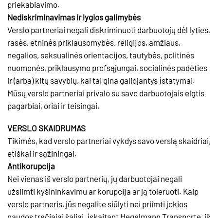
priekabiavimo.
Nediskriminavimas ir lygios galimybės
Verslo partneriai negali diskriminuoti darbuotojų dėl lyties,
rasės, etninės priklausomybės, religijos, amžiaus,
negalios, seksualinės orientacijos, tautybės, politinės
nuomonės, priklausymo profsąjungai, socialinės padėties
ir (arba) kitų savybių, kai tai gina galiojantys įstatymai.
Mūsų verslo partneriai privalo su savo darbuotojais elgtis
pagarbiai, oriai ir teisingai.
VERSLO SKAIDRUMAS
Tikimės, kad verslo partneriai vykdys savo verslą skaidriai,
etiškai ir sąžiningai.
Antikorupcija
Nei vienas iš verslo partnerių, jų darbuotojai negali
užsiimti kyšininkavimu ar korupcija ar ją toleruoti. Kaip
verslo partneris, jūs negalite siūlyti nei priimti jokios
naudos trečiajai šaliai, įskaitant Hegelmann Transporte, iš