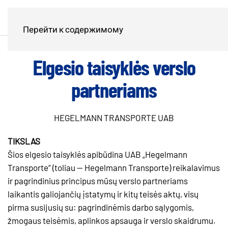
Перейти к содержимому
Еlgesio taisyklės verslo
partneriams
HEGELMANN TRANSPORTE UAB
TIKSLAS
Šios elgesio taisyklės apibūdina UAB „Hegelmann
Transporte“ (toliau — Hegelmann Transporte) reikalavimus
ir pagrindinius principus mūsų verslo partneriams
laikantis galiojančių įstatymų ir kitų teisės aktų, visų
pirma susijusių su: pagrindinėmis darbo sąlygomis,
žmogaus teisėmis, aplinkos apsauga ir verslo skaidrumu.