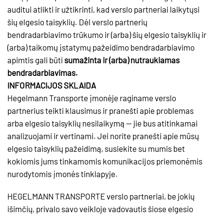
auditui atlikti ir užtikrinti, kad verslo partneriai laikytųsi
šių elgesio taisyklių. Dėl verslo partnerių
bendradarbiavimo trūkumo ir (arba) šių elgesio taisyklių ir
(arba) taikomų įstatymų pažeidimo bendradarbiavimo
apimtis gali būti
sumažinta ir (arba) nutraukiamas
bendradarbiavimas.
INFORMACIJOS SKLAIDA
Hegelmann Transporte įmonėje raginame verslo
partnerius teikti klausimus ir pranešti apie problemas
arba elgesio taisyklių nesilaikymą — jie bus atitinkamai
analizuojami ir vertinami. Jei norite pranešti apie mūsų
elgesio taisyklių pažeidimą, susiekite su mumis bet
kokiomis jums tinkamomis komunikacijos priemonėmis
nurodytomis įmonės tinklapyje.
HEGELMANN TRANSPORTE verslo partneriai, be jokių
išimčių, privalo savo veikloje vadovautis šiose elgesio