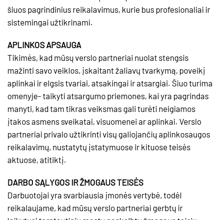
šiuos pagrindinius reikalavimus, kurie bus profesionaliai ir
sistemingai užtikrinami.
APLINKOS APSAUGA
Tikimės, kad mūsų verslo partneriai nuolat stengsis
mažinti savo veiklos, įskaitant žaliavų tvarkymą, poveikį
aplinkai ir elgsis tvariai, atsakingai ir atsargiai. Šiuo turima
omenyje- taikyti atsargumo priemones, kai yra pagrindas
manyti, kad tam tikras veiksmas gali turėti neigiamos
įtakos asmens sveikatai, visuomenei ar aplinkai. Verslo
partneriai privalo užtikrinti visų galiojančių aplinkosaugos
reikalavimų, nustatytų įstatymuose ir kituose teisės
aktuose, atitiktį.
DARBO SĄLYGOS IR ŽMOGAUS TEISĖS
Darbuotojai yra svarbiausia įmonės vertybė, todėl
reikalaujame, kad mūsų verslo partneriai gerbtų ir