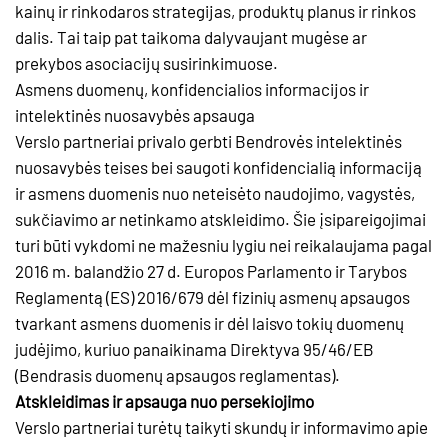
kainų ir rinkodaros strategijas, produktų planus ir rinkos
dalis. Tai taip pat taikoma dalyvaujant mugėse ar
prekybos asociacijų susirinkimuose.
Asmens duomenų, konfidencialios informacijos ir
intelektinės nuosavybės apsauga
Verslo partneriai privalo gerbti Bendrovės intelektinės
nuosavybės teises bei saugoti konfidencialią informaciją
ir asmens duomenis nuo neteisėto naudojimo, vagystės,
sukčiavimo ar netinkamo atskleidimo. Šie įsipareigojimai
turi būti vykdomi ne mažesniu lygiu nei reikalaujama pagal
2016 m. balandžio 27 d. Europos Parlamento ir Tarybos
Reglamentą (ES) 2016/679 dėl fizinių asmenų apsaugos
tvarkant asmens duomenis ir dėl laisvo tokių duomenų
judėjimo, kuriuo panaikinama Direktyva 95/46/EB
(Bendrasis duomenų apsaugos reglamentas).
Atskleidimas ir apsauga nuo persekiojimo
Verslo partneriai turėtų taikyti skundų ir informavimo apie