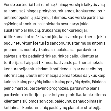
Verslo partneriai turi remti sąžiningą verslą ir laikytis visų
taikomų sąžiningos prekybos, reklamos, konkurencijos ir
antimonopolinių įstatymų. Tikimės, kad verslo partneriai
sąžiningai konkuruos ir niekada nesudarys jokio
susitarimo ar kliūčių, trukdančių konkurencijai.
Atitinkamai tai reiškia, kad jūs, kaip verslo partneris, jokiu
būdu neturėtumėte turėti sandorių/susitarimų su kitomis
įmonėmis: nustatyti kainas, nuolaidas ar pardavimo
sąlygas; arba padalinti rinkas, rinkos dalis, klientus ar
teritorijas. Taip pat tikimės, kad verslo partneriai nekels
konkurencijos skleisdami konfidencialią ar neskelbtiną
informaciją. Jautri informacija apima tokius dalykus kaip
kainos, kainų pokyčių laikas, kainų pokyčių dydis, išlaidos,
pelno maržos, pardavimo prognozės, pardavimo planai,
pardavimo teritorijos, paskirstymo praktika, konkretiems
klientams siūlomos sąlygos, pajėgumų panaudojimas ir
ketinimai, konkurencinių pasiūlymų planai ar strategija,