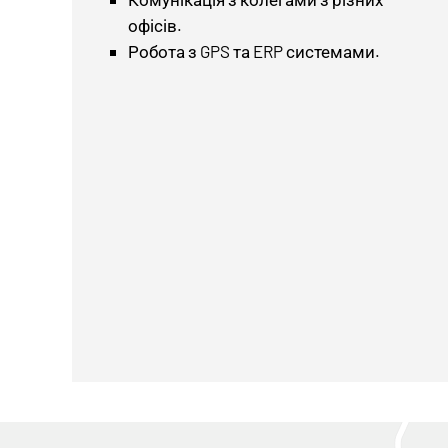
офісів.
Робота з GPS та ERP системами.