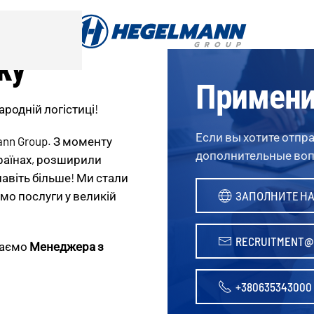
жу
Примени
ародній логістиці!
Если вы хотите отпра
nn Group. З моменту
дополнительные вопр
країнах, розширили
навіть більше! Ми стали
мо послуги у великій
ЗАПОЛНИТЕ Н
RECRUITMENT@
каємо
Менеджера з
+380635343000