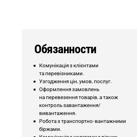
Обязанности
Комунікація з клієнтами
та перевізниками.
Узгодження цін, умов, послуг.
Оформлення замовлень
на перевезення товарів, а також
контроль завантаження/
вивантаження.
Робота з транспортно-вантажними
біржами.
Комунікація з колегами з різних