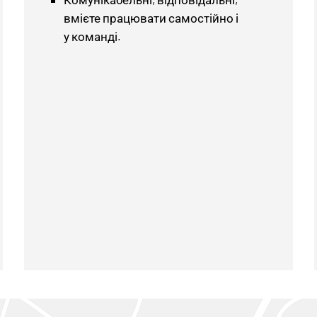
вмієте працювати самостійно і
у команді.