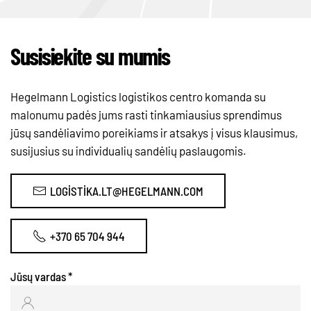
Susisiekite su mumis
Hegelmann Logistics logistikos centro komanda su
malonumu padės jums rasti tinkamiausius sprendimus
jūsų sandėliavimo poreikiams ir atsakys į visus klausimus,
susijusius su individualių sandėlių paslaugomis.
LOGISTIKA.LT@HEGELMANN.COM
+370 65 704 944
Jūsų vardas
*