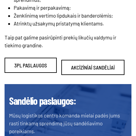
Pakavimą ir perpakavimą;
Ženklinimą vertimo lipdukais ir banderolėmis;
Atrinktų užsakymų pristatymą klientams.
Taip pat galime pasirūpinti prekių likučių valdymu ir
tiekimo grandine.
3PL PASLAUGOS
AKCIZINIAI SANDĖLIAI
Sandėlio paslaugos:
Mūsų logistikos centro komanda mielai padės jums
rasti tinkamą sprendimą jūsų sandėliavimo
poreikiams.