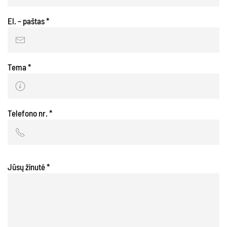
El. – paštas
*
Tema
*
Telefono nr.
*
Jūsų žinutė
*