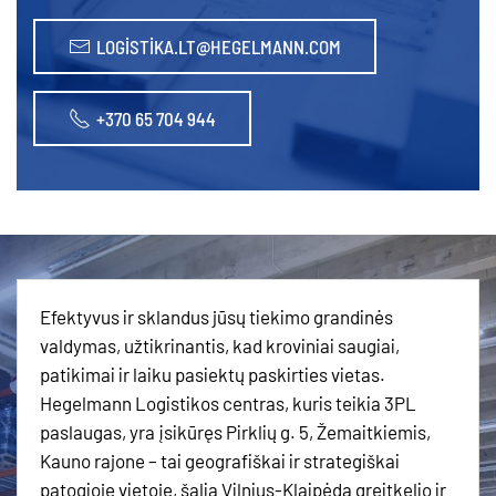
LOGISTIKA.LT@HEGELMANN.COM
+370 65 704 944
Efektyvus ir sklandus jūsų tiekimo grandinės
valdymas, užtikrinantis, kad kroviniai saugiai,
patikimai ir laiku pasiektų paskirties vietas.
Hegelmann Logistikos centras, kuris teikia 3PL
paslaugas, yra įsikūręs Pirklių g. 5, Žemaitkiemis,
Kauno rajone – tai geografiškai ir strategiškai
patogioje vietoje, šalia Vilnius-Klaipėda greitkelio ir