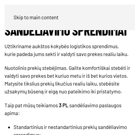
INDIVIDUALŪS
Skip to main content
SANDĖLIAVIMO SPRENDIMAI
Užtikriname aukštos kokybės logistikos sprendimus,
kurie padeda jums sekti ir valdyti savo prekes realiu laiku.
Nuotolinis prekių stebėjimas. Galite komfortiškai stebėti ir
valdyti savo prekes bet kuriuo metu ir iš bet kurios vietos.
Matysite tikslius prekių likučius realiu laiku, stebėsite
užsakymų būseną ir eigą nuo pateikimo iki pristatymo.
Taip pat mūsų teikiamos
3 PL
sandėliavimo paslaugos
apima:
Standartinius ir nestandartinius prekių sandėliavimo
sprendimus;