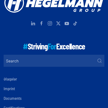
#
Striving
For
Excellence
Əlaqələr
Imprint
Documents
Certifications