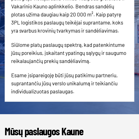
Vakarinio Kauno aplinkkelio. Bendras sandėlių
plotas užima daugiau kaip 20 000 m². Kaip patyrę
3PL logistikos paslaugų teikėjai suprantame, koks
yra svarbus krovinių tvarkymas ir sandėliavimas.
Siūlome platų paslaugų spektrą, kad patenkintume
jūsų poreikius, įskaitant ypatingų sąlygų ir saugumo
reikalaujančių prekių sandėliavimą.
Esame įsipareigoję būti jūsų patikimu partneriu,
suprantančiu jūsų verslo unikalumą ir teikiančiu
individualizuotas paslaugas.
Mūsų paslaugos Kaune