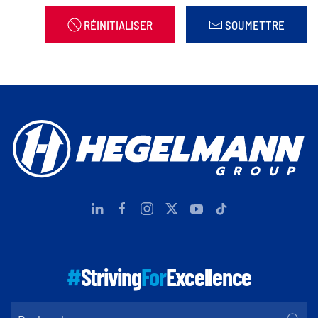
RÉINITIALISER
SOUMETTRE
#
Striving
For
Excellence