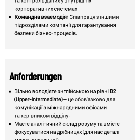
та контроль даних у внутрішніх
корпоративних системах
Командна взаємодія:
Співпраця з іншими
підрозділами компанії для гарантування
безпеки бізнес-процесів.
Anforderungen
Вільно володієте англійською на рівні
B2
(Upper-Intermediate)
— це обов’язково для
комунікації з міжнародними офісами
та керівником відділу.
Маєте аналітичний склад розуму та вмієте
фокусуватися на дрібницях (для нас деталі
мають значення!).